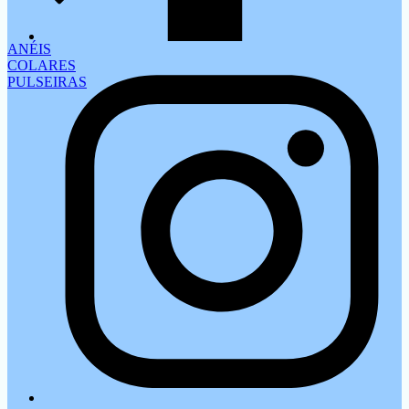
ANÉIS
COLARES
PULSEIRAS