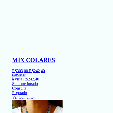
MIX COLARES
R$
303
,
00
R$
242
,
40
6x
R$
40,40
à vista
R$
242,40
Somente logado
Consulta
Esgotado
Ver Conjunto