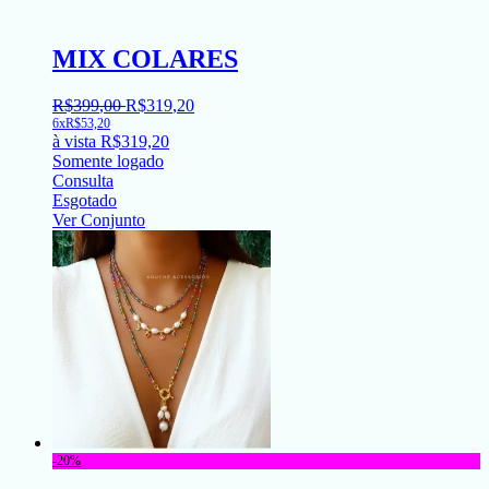
MIX COLARES
R$
399
,
00
R$
319
,
20
6x
R$
53,20
à vista
R$
319,20
Somente logado
Consulta
Esgotado
Ver Conjunto
-20%