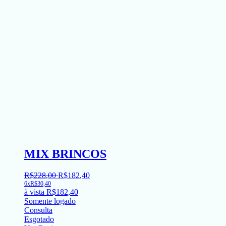
MIX BRINCOS
R$
228
,
00
R$
182
,
40
6x
R$
30,40
à vista
R$
182,40
Somente logado
Consulta
Esgotado