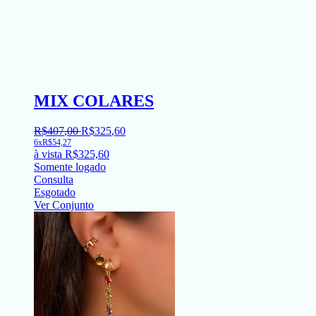
MIX COLARES
R$
407
,
00
R$
325
,
60
6x
R$
54,27
à vista
R$
325,60
Somente logado
Consulta
Esgotado
Ver Conjunto