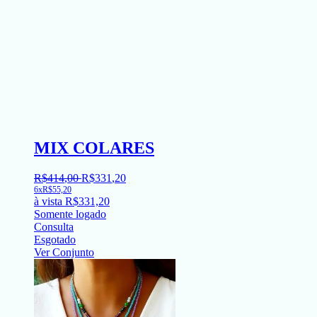
MIX COLARES
R$
414
,
00
R$
331
,
20
6x
R$
55,20
à vista
R$
331,20
Somente logado
Consulta
Esgotado
Ver Conjunto