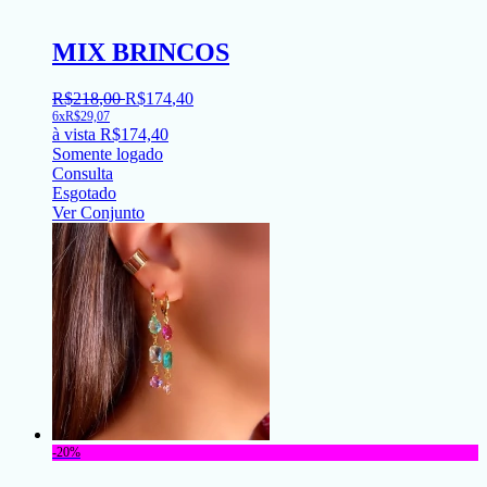
MIX BRINCOS
R$
218
,
00
R$
174
,
40
6x
R$
29,07
à vista
R$
174,40
Somente logado
Consulta
Esgotado
Ver Conjunto
-20%