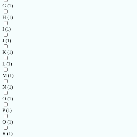
G
(1)
H
(1)
I
(1)
J
(1)
K
(1)
L
(1)
M
(1)
N
(1)
O
(1)
P
(1)
Q
(1)
R
(1)