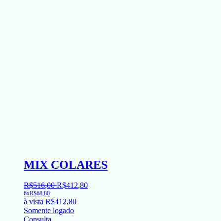
MIX COLARES
R$
516
,
00
R$
412
,
80
6x
R$
68,80
à vista
R$
412,80
Somente logado
Consulta