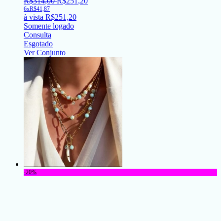
R$
314
,
00
R$
251
,
20
6x
R$
41,87
à vista
R$
251,20
Somente logado
Consulta
Esgotado
Ver Conjunto
-20%