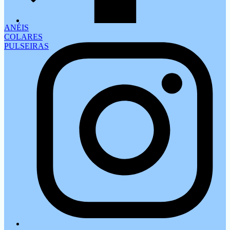
ANÉIS
COLARES
PULSEIRAS