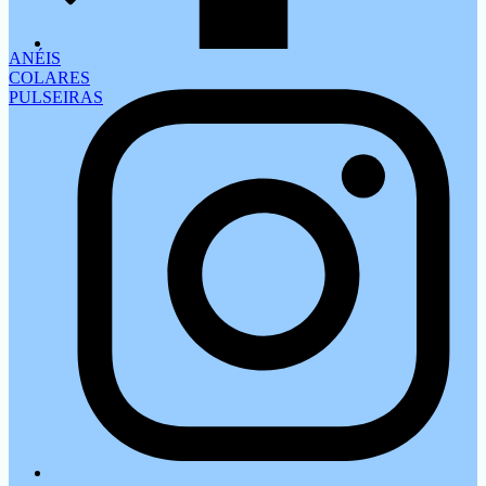
ANÉIS
COLARES
PULSEIRAS