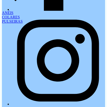
ANÉIS
COLARES
PULSEIRAS