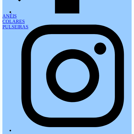
ANÉIS
COLARES
PULSEIRAS