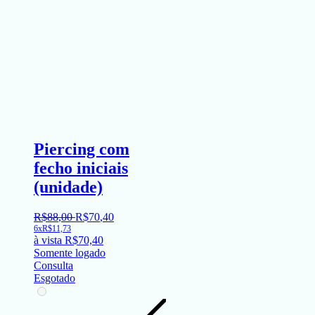
Piercing com
fecho iniciais
(unidade)
R$
88
,
00
R$
70
,
40
6x
R$
11,73
à vista
R$
70,40
Somente logado
Consulta
Esgotado