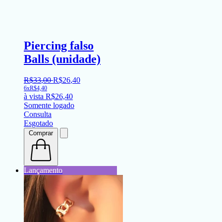
Piercing falso
Balls (unidade)
R$
33
,
00
R$
26
,
40
6x
R$
4,40
à vista
R$
26,40
Somente logado
Consulta
Esgotado
Comprar