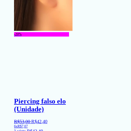
-20%
Piercing falso elo
(Unidade)
R$
53
,
00
R$
42
,
40
6x
R$
7,07