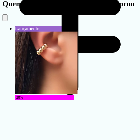
Quem viu este produto também comprou
-20%