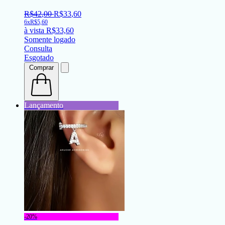
R$
42
,
00
R$
33
,
60
6x
R$
5,60
à vista
R$
33,60
Somente logado
Consulta
Esgotado
Comprar
-20%