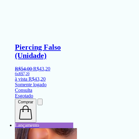
Piercing Falso
(Unidade)
R$
54
,
00
R$
43
,
20
6x
R$
7,20
à vista
R$
43,20
Somente logado
Consulta
Esgotado
Comprar