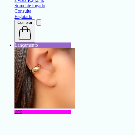
à vista
R$
42,40
Somente logado
Consulta
Esgotado
Comprar
-20%