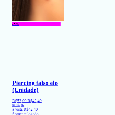
-20%
Piercing falso elo
(Unidade)
R$
53
,
00
R$
42
,
40
6x
R$
7,07
à vista
R$
42,40
Somente logado