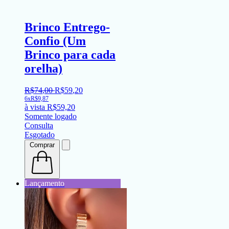
Brinco Entrego-
Confio (Um
Brinco para cada
orelha)
R$
74
,
00
R$
59
,
20
6x
R$
9,87
à vista
R$
59,20
Somente logado
Consulta
Esgotado
Comprar