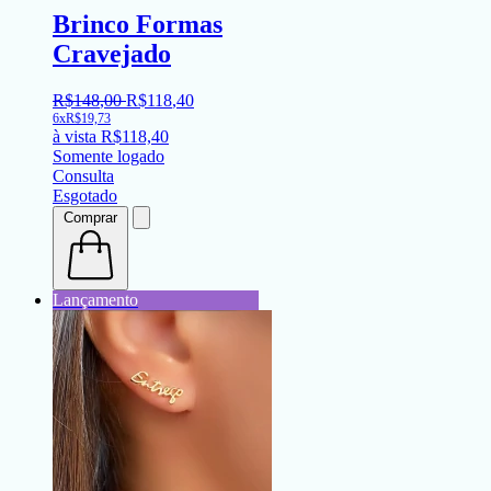
Brinco Formas
Cravejado
R$
148
,
00
R$
118
,
40
6x
R$
19,73
à vista
R$
118,40
Somente logado
Consulta
Esgotado
Comprar