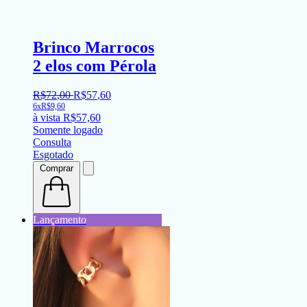
Brinco Marrocos
2 elos com Pérola
R$
72
,
00
R$
57
,
60
6x
R$
9,60
à vista
R$
57,60
Somente logado
Consulta
Esgotado
Comprar