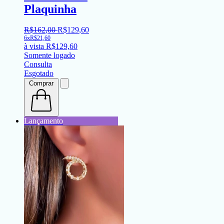
Plaquinha
R$
162
,
00
R$
129
,
60
6x
R$
21,60
à vista
R$
129,60
Somente logado
Consulta
Esgotado
Comprar