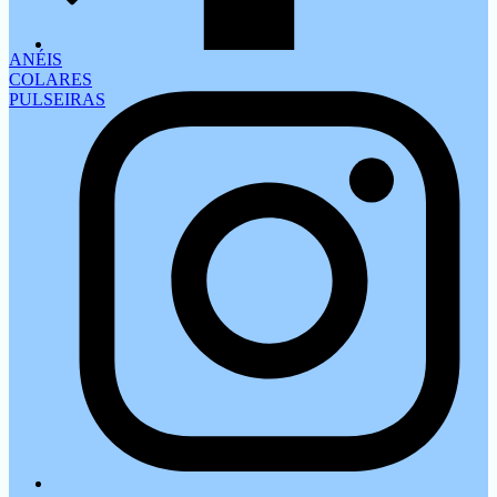
ANÉIS
COLARES
PULSEIRAS