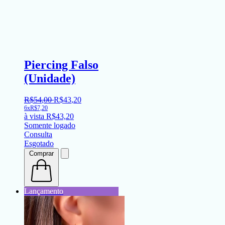
Piercing Falso
(Unidade)
R$
54
,
00
R$
43
,
20
6x
R$
7,20
à vista
R$
43,20
Somente logado
Consulta
Esgotado
Comprar