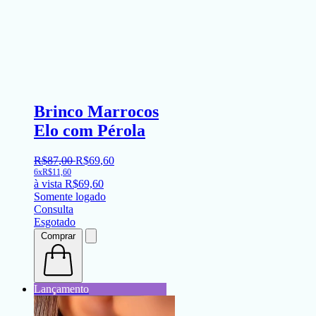
Brinco Marrocos
Elo com Pérola
R$
87
,
00
R$
69
,
60
6x
R$
11,60
à vista
R$
69,60
Somente logado
Consulta
Esgotado
Comprar