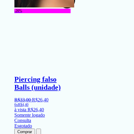
-20%
Piercing falso
Balls (unidade)
R$
33
,
00
R$
26
,
40
6x
R$
4,40
à vista
R$
26,40
Somente logado
Consulta
Esgotado
Comprar