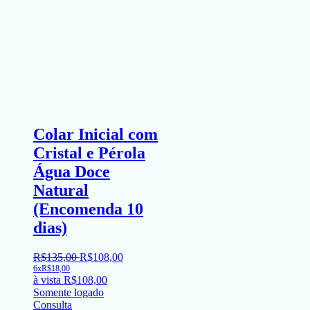
Colar Inicial com
Cristal e Pérola
Água Doce
Natural
(Encomenda 10
dias)
R$
135
,
00
R$
108
,
00
6x
R$
18,00
à vista
R$
108,00
Somente logado
Consulta