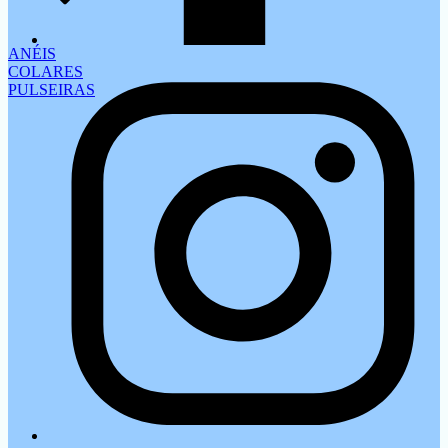
ANÉIS
COLARES
PULSEIRAS