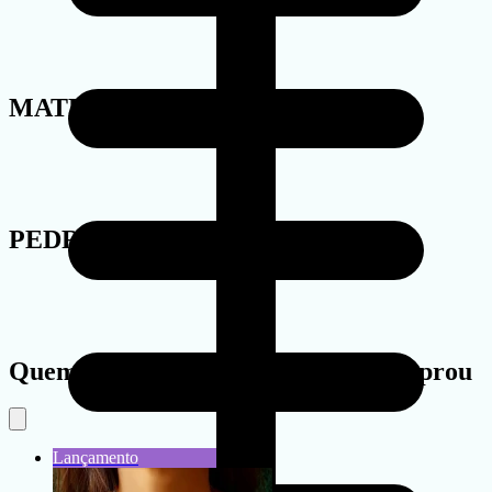
MATERIAL
PEDRA
Quem viu este produto também comprou