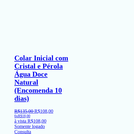
Colar Inicial com
Cristal e Pérola
Água Doce
Natural
(Encomenda 10
dias)
R$
135
,
00
R$
108
,
00
6x
R$
18,00
à vista
R$
108,00
Somente logado
Consulta