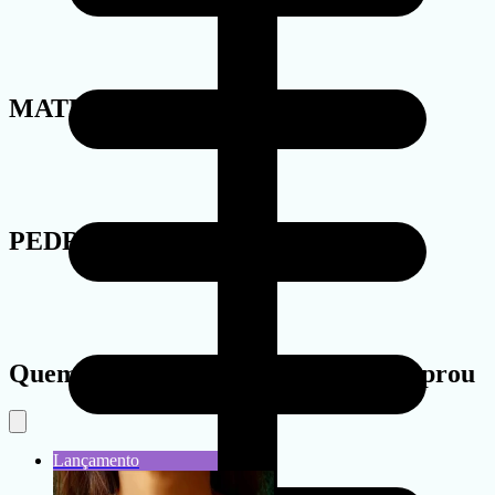
MATERIAL
PEDRA
Quem viu este produto também comprou