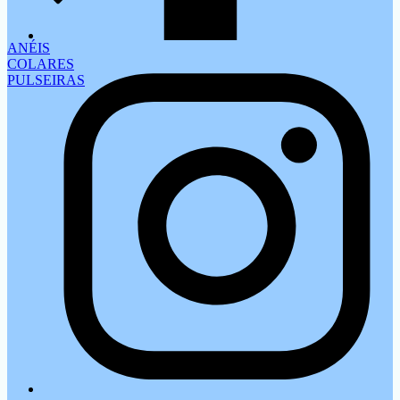
ANÉIS
COLARES
PULSEIRAS