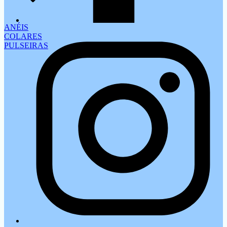
ANÉIS
COLARES
PULSEIRAS