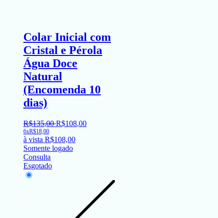
Colar Inicial com
Cristal e Pérola
Água Doce
Natural
(Encomenda 10
dias)
R$
135
,
00
R$
108
,
00
6x
R$
18,00
à vista
R$
108,00
Somente logado
Consulta
Esgotado