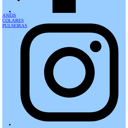
ANÉIS
COLARES
PULSEIRAS