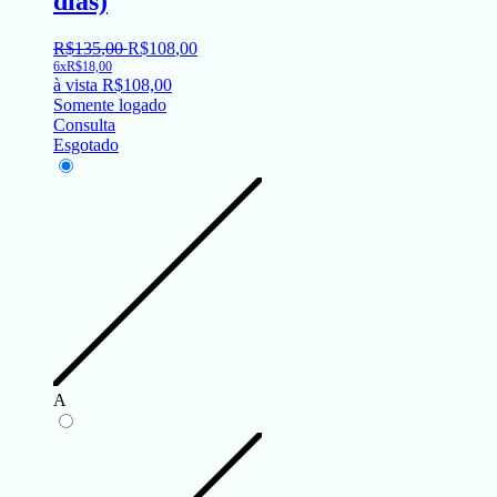
dias)
R$
135
,
00
R$
108
,
00
6x
R$
18,00
à vista
R$
108,00
Somente logado
Consulta
Esgotado
A