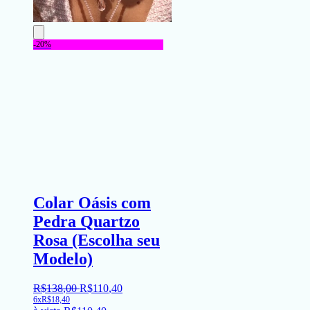
-20%
Colar Oásis com
Pedra Quartzo
Rosa (Escolha seu
Modelo)
R$
138
,
00
R$
110
,
40
6x
R$
18,40