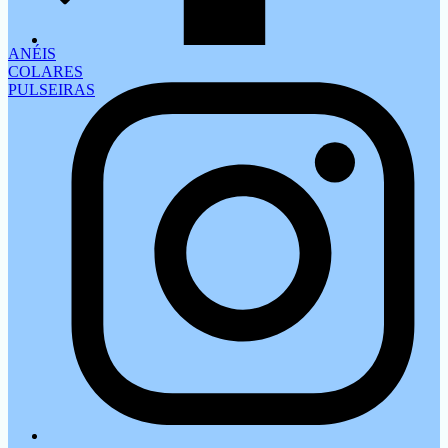
ANÉIS
COLARES
PULSEIRAS