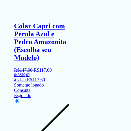
Colar Capri com
Pérola Azul e
Pedra Amazonita
(Escolha seu
Modelo)
R$
147
,
00
R$
117
,
60
6x
R$
19,60
à vista
R$
117,60
Somente logado
Consulta
Esgotado