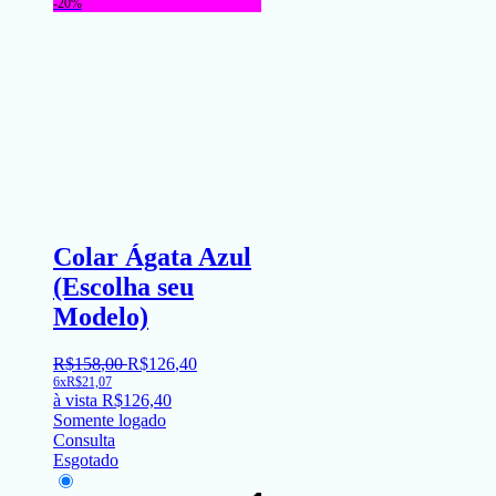
-20%
Colar Ágata Azul
(Escolha seu
Modelo)
R$
158
,
00
R$
126
,
40
6x
R$
21,07
à vista
R$
126,40
Somente logado
Consulta
Esgotado