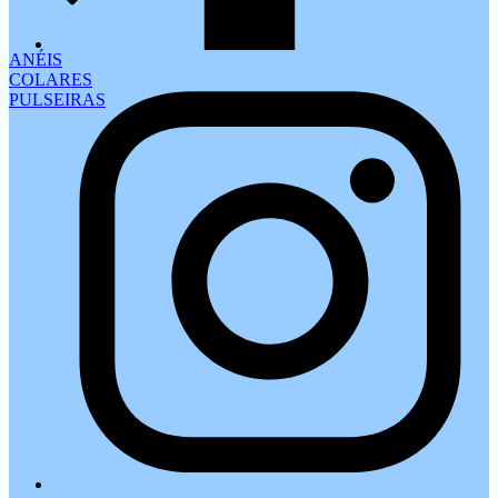
ANÉIS
COLARES
PULSEIRAS