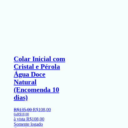
Colar Inicial com
Cristal e Pérola
Água Doce
Natural
(Encomenda 10
dias)
R$
135
,
00
R$
108
,
00
6x
R$
18,00
à vista
R$
108,00
Somente logado