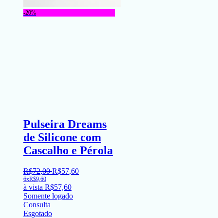
-20%
Pulseira Dreams
de Silicone com
Cascalho e Pérola
R$
72
,
00
R$
57
,
60
6x
R$
9,60
à vista
R$
57,60
Somente logado
Consulta
Esgotado