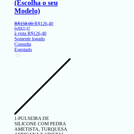
(Escolha o seu
Modelo)
R$
158
,
00
R$
126
,
40
6x
R$
21,07
à vista
R$
126,40
Somente logado
Consulta
Esgotado
1-PULSEIRA DE
SILICONE COM PEDRA
AMETISTA, TURQUESA