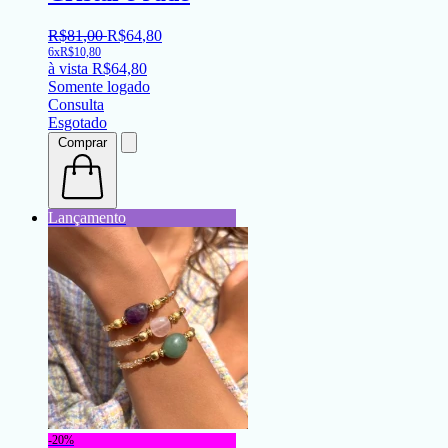
R$
81
,
00
R$
64
,
80
6x
R$
10,80
à vista
R$
64,80
Somente logado
Consulta
Esgotado
Comprar
-20%