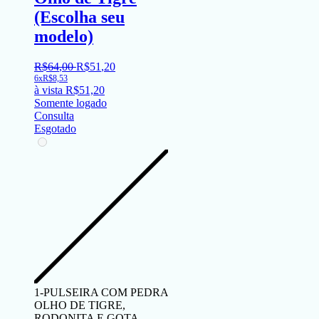
(Escolha seu
modelo)
R$
64
,
00
R$
51
,
20
6x
R$
8,53
à vista
R$
51,20
Somente logado
Consulta
Esgotado
1-PULSEIRA COM PEDRA
OLHO DE TIGRE,
RODONITA E GOTA