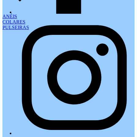
ANÉIS
COLARES
PULSEIRAS