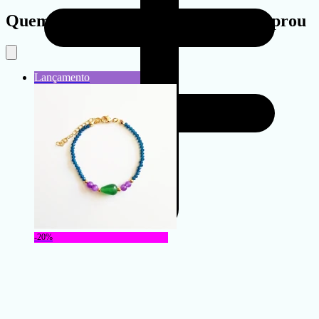
Quem viu este produto também comprou
-20%