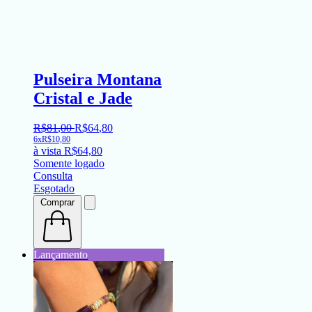
Pulseira Montana
Cristal e Jade
R$
81
,
00
R$
64
,
80
6x
R$
10,80
à vista
R$
64,80
Somente logado
Consulta
Esgotado
Comprar