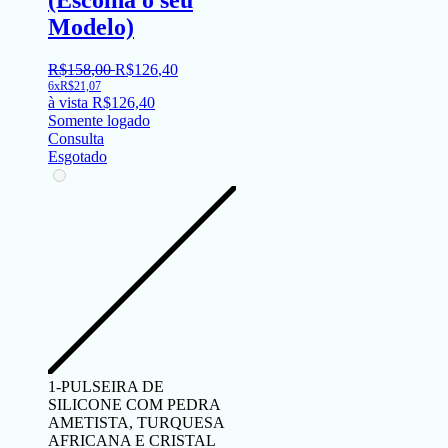
Modelo)
R$
158
,
00
R$
126
,
40
6x
R$
21,07
à vista
R$
126,40
Somente logado
Consulta
Esgotado
1-PULSEIRA DE
SILICONE COM PEDRA
AMETISTA, TURQUESA
AFRICANA E CRISTAL