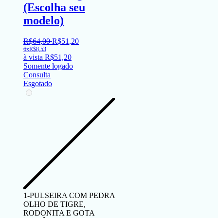
(Escolha seu
modelo)
R$
64
,
00
R$
51
,
20
6x
R$
8,53
à vista
R$
51,20
Somente logado
Consulta
Esgotado
1-PULSEIRA COM PEDRA
OLHO DE TIGRE,
RODONITA E GOTA