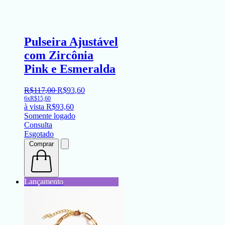
Pulseira Ajustável
com Zircônia
Pink e Esmeralda
R$
117
,
00
R$
93
,
60
6x
R$
15,60
à vista
R$
93,60
Somente logado
Consulta
Esgotado
Comprar