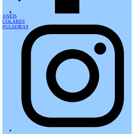
ANÉIS
COLARES
PULSEIRAS