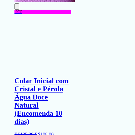
-20%
Colar Inicial com
Cristal e Pérola
Água Doce
Natural
(Encomenda 10
dias)
R$
135
,
00
R$
108
,
00