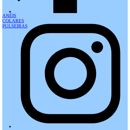
ANÉIS
COLARES
PULSEIRAS