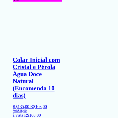
Colar Inicial com
Cristal e Pérola
Água Doce
Natural
(Encomenda 10
dias)
R$
135
,
00
R$
108
,
00
6x
R$
18,00
à vista
R$
108,00