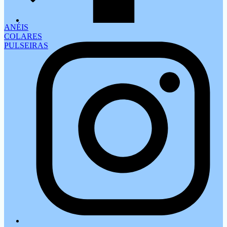
ANÉIS
COLARES
PULSEIRAS