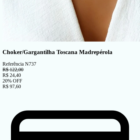
Choker/Gargantilha Toscana Madrepérola
Referência
N737
R$
122,00
R$
24,40
20
%
OFF
R$
97,60