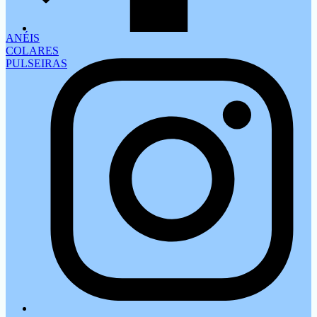
ANÉIS
COLARES
PULSEIRAS