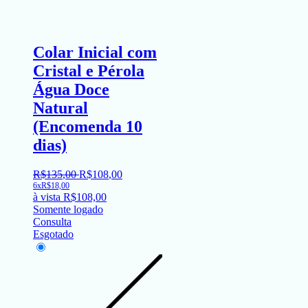
Colar Inicial com
Cristal e Pérola
Água Doce
Natural
(Encomenda 10
dias)
R$
135
,
00
R$
108
,
00
6x
R$
18,00
à vista
R$
108,00
Somente logado
Consulta
Esgotado