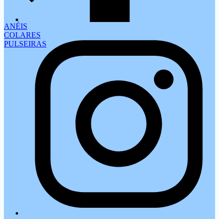
ANÉIS
COLARES
PULSEIRAS