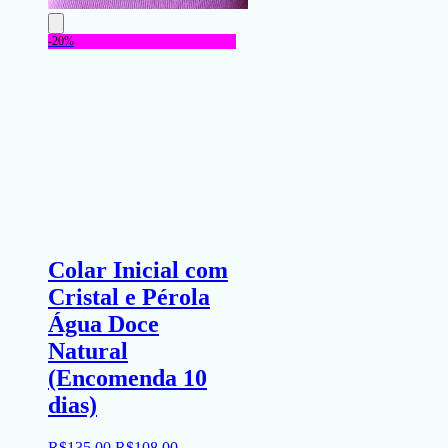
-20%
Colar Inicial com
Cristal e Pérola
Água Doce
Natural
(Encomenda 10
dias)
R$
135
,
00
R$
108
,
00