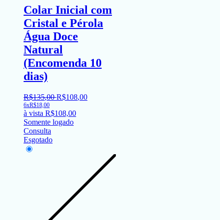
Colar Inicial com
Cristal e Pérola
Água Doce
Natural
(Encomenda 10
dias)
R$
135
,
00
R$
108
,
00
6x
R$
18,00
à vista
R$
108,00
Somente logado
Consulta
Esgotado