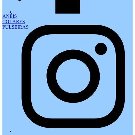
ANÉIS
COLARES
PULSEIRAS