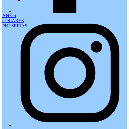
ANÉIS
COLARES
PULSEIRAS