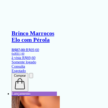
Brinco Marrocos
Elo com Pérola
R$
87
,
00
R$
69
,
60
6x
R$
11,60
à vista
R$
69,60
Somente logado
Consulta
Esgotado
Comprar