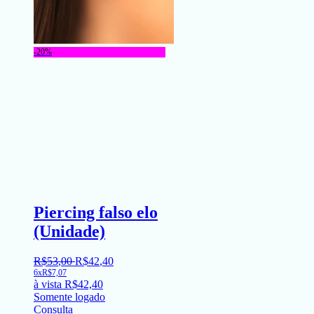
-20%
Piercing falso elo
(Unidade)
R$
53
,
00
R$
42
,
40
6x
R$
7,07
à vista
R$
42,40
Somente logado
Consulta