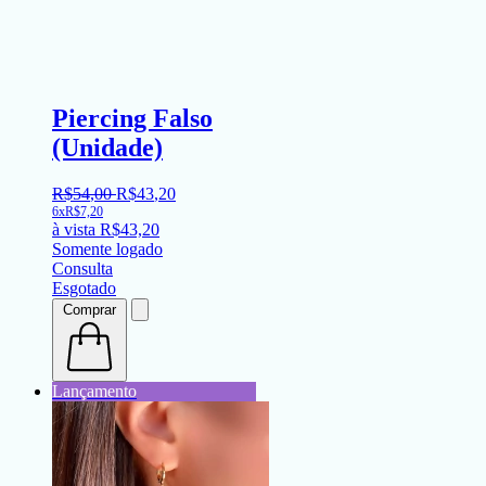
Piercing Falso
(Unidade)
R$
54
,
00
R$
43
,
20
6x
R$
7,20
à vista
R$
43,20
Somente logado
Consulta
Esgotado
Comprar