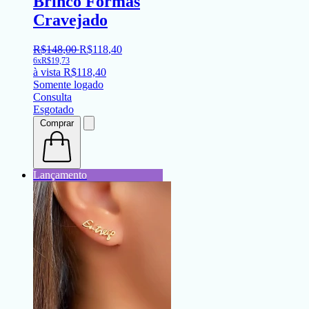
Brinco Formas
Cravejado
R$
148
,
00
R$
118
,
40
6x
R$
19,73
à vista
R$
118,40
Somente logado
Consulta
Esgotado
Comprar