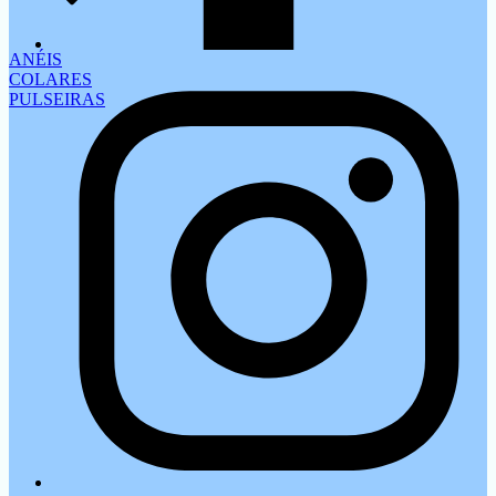
ANÉIS
COLARES
PULSEIRAS