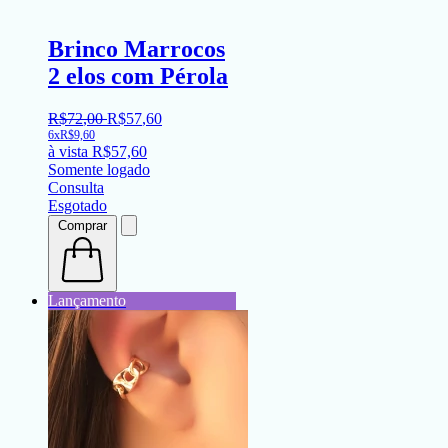
Brinco Marrocos
2 elos com Pérola
R$
72
,
00
R$
57
,
60
6x
R$
9,60
à vista
R$
57,60
Somente logado
Consulta
Esgotado
Comprar