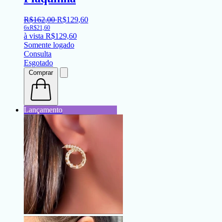
R$
162
,
00
R$
129
,
60
6x
R$
21,60
à vista
R$
129,60
Somente logado
Consulta
Esgotado
Comprar