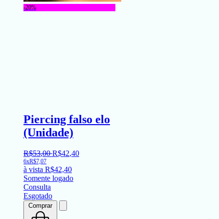
-20%
Piercing falso elo
(Unidade)
R$
53
,
00
R$
42
,
40
6x
R$
7,07
à vista
R$
42,40
Somente logado
Consulta
Esgotado
Comprar