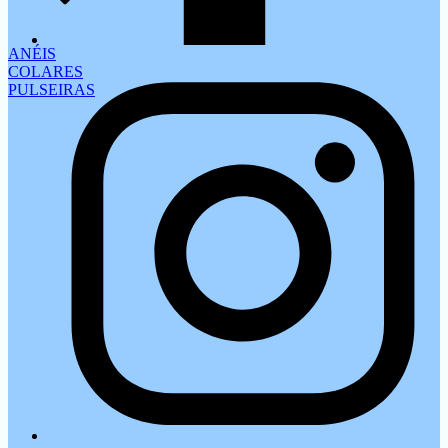
ANÉIS
COLARES
PULSEIRAS