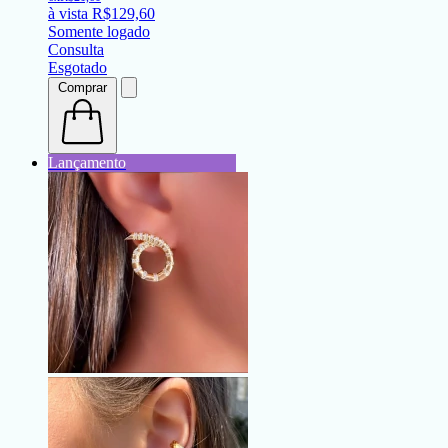
à vista
R$
129,60
Somente logado
Consulta
Esgotado
Comprar