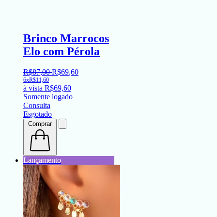
Brinco Marrocos
Elo com Pérola
R$
87
,
00
R$
69
,
60
6x
R$
11,60
à vista
R$
69,60
Somente logado
Consulta
Esgotado
Comprar