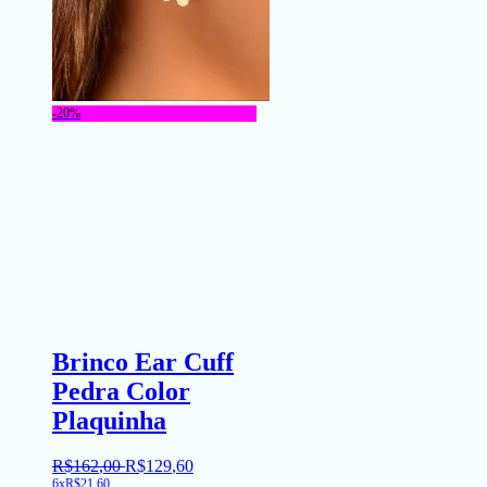
-20%
Brinco Ear Cuff
Pedra Color
Plaquinha
R$
162
,
00
R$
129
,
60
6x
R$
21,60