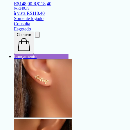
R$
148
,
00
R$
118
,
40
6x
R$
19,73
à vista
R$
118,40
Somente logado
Consulta
Esgotado
Comprar