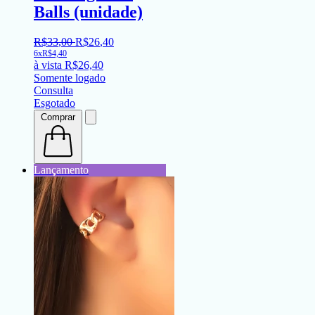
Balls (unidade)
R$
33
,
00
R$
26
,
40
6x
R$
4,40
à vista
R$
26,40
Somente logado
Consulta
Esgotado
Comprar