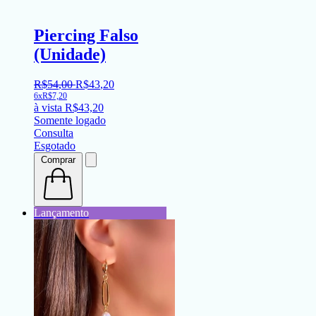
Piercing Falso
(Unidade)
R$
54
,
00
R$
43
,
20
6x
R$
7,20
à vista
R$
43,20
Somente logado
Consulta
Esgotado
Comprar