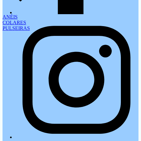
ANÉIS
COLARES
PULSEIRAS