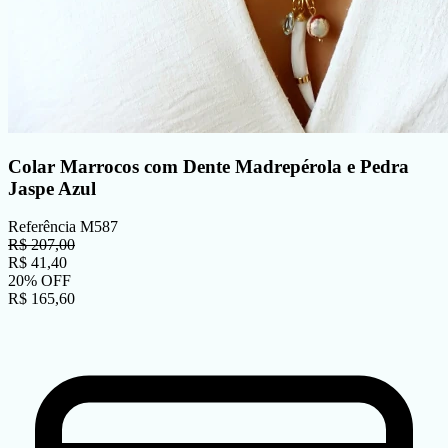
Colar Marrocos com Dente Madrepérola e Pedra
Jaspe Azul
Referência
M587
R$
207,00
R$
41,40
20
%
OFF
R$
165,60