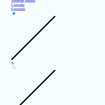
Somente logado
Consulta
Esgotado
A