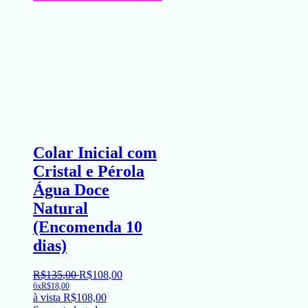
Colar Inicial com
Cristal e Pérola
Água Doce
Natural
(Encomenda 10
dias)
R$
135
,
00
R$
108
,
00
6x
R$
18,00
à vista
R$
108,00