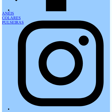
ANÉIS
COLARES
PULSEIRAS