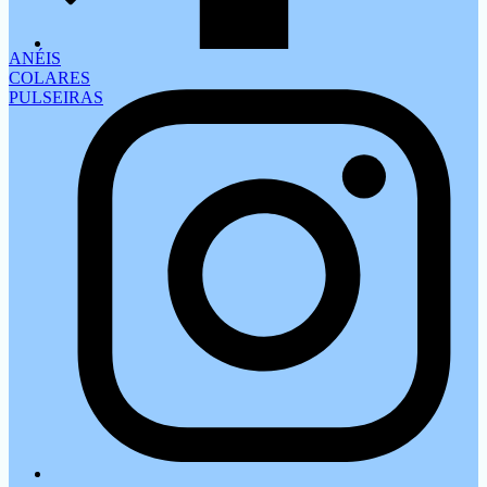
ANÉIS
COLARES
PULSEIRAS