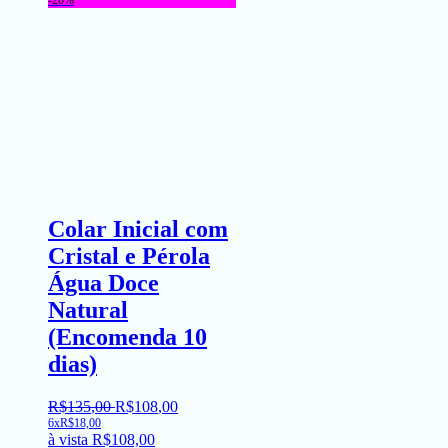
-20%
Colar Inicial com
Cristal e Pérola
Água Doce
Natural
(Encomenda 10
dias)
R$
135
,
00
R$
108
,
00
6x
R$
18,00
à vista
R$
108,00