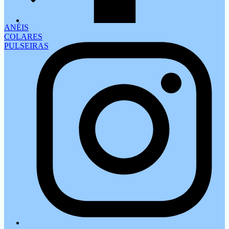
ANÉIS
COLARES
PULSEIRAS