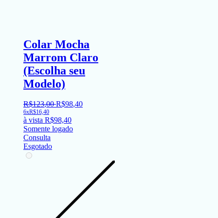
Colar Mocha
Marrom Claro
(Escolha seu
Modelo)
R$
123
,
00
R$
98
,
40
6x
R$
16,40
à vista
R$
98,40
Somente logado
Consulta
Esgotado