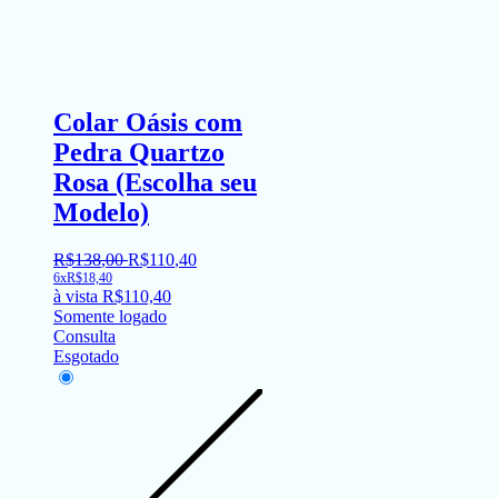
Colar Oásis com
Pedra Quartzo
Rosa (Escolha seu
Modelo)
R$
138
,
00
R$
110
,
40
6x
R$
18,40
à vista
R$
110,40
Somente logado
Consulta
Esgotado