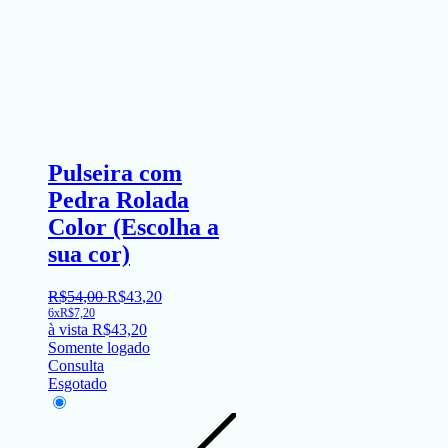
Pulseira com
Pedra Rolada
Color (Escolha a
sua cor)
R$
54
,
00
R$
43
,
20
6x
R$
7,20
à vista
R$
43,20
Somente logado
Consulta
Esgotado