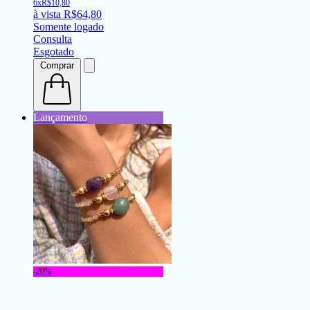
6x
R$
10,80
à vista
R$
64,80
Somente logado
Consulta
Esgotado
Comprar
-20%