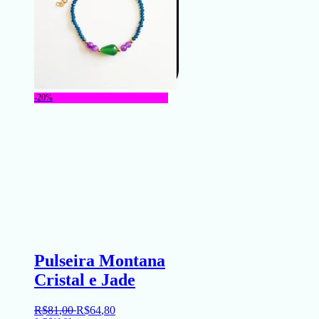
-20%
Pulseira Montana
Cristal e Jade
R$
81
,
00
R$
64
,
80