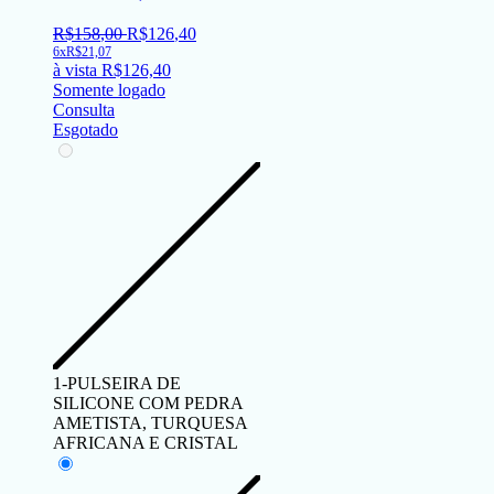
R$
158
,
00
R$
126
,
40
6x
R$
21,07
à vista
R$
126,40
Somente logado
Consulta
Esgotado
1-PULSEIRA DE
SILICONE COM PEDRA
AMETISTA, TURQUESA
AFRICANA E CRISTAL