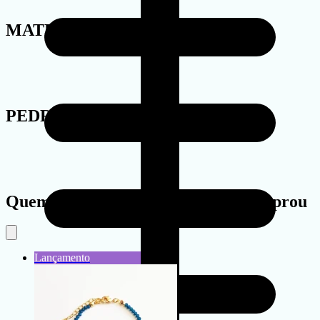
MATERIAL
PEDRA
Quem viu este produto também comprou