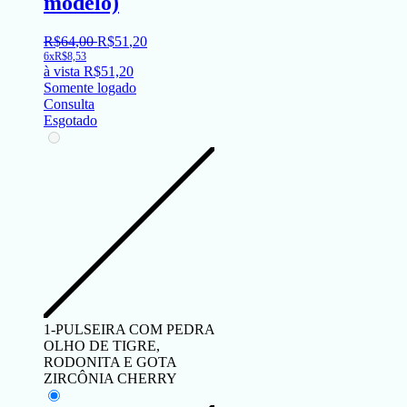
modelo)
R$
64
,
00
R$
51
,
20
6x
R$
8,53
à vista
R$
51,20
Somente logado
Consulta
Esgotado
1-PULSEIRA COM PEDRA
OLHO DE TIGRE,
RODONITA E GOTA
ZIRCÔNIA CHERRY