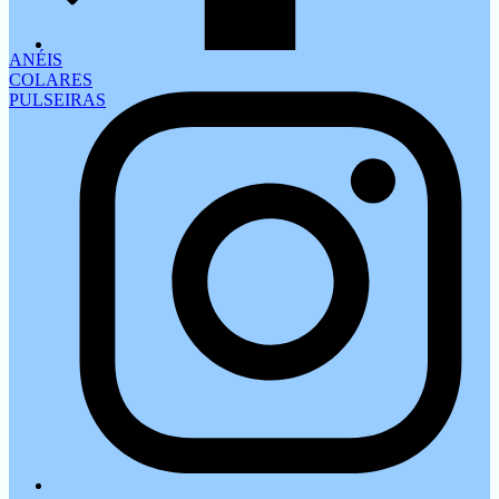
ANÉIS
COLARES
PULSEIRAS