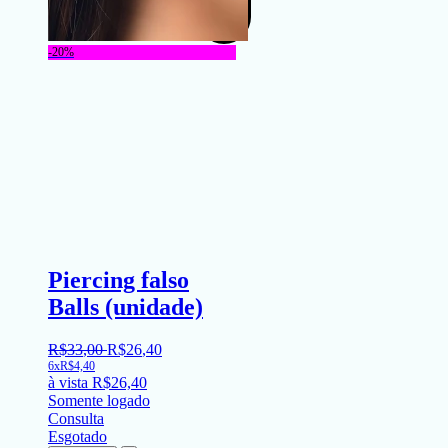
-20%
Piercing falso
Balls (unidade)
R$
33
,
00
R$
26
,
40
6x
R$
4,40
à vista
R$
26,40
Somente logado
Consulta
Esgotado