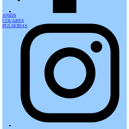
ANÉIS
COLARES
PULSEIRAS