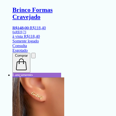
Brinco Formas
Cravejado
R$
148
,
00
R$
118
,
40
6x
R$
19,73
à vista
R$
118,40
Somente logado
Consulta
Esgotado
Comprar