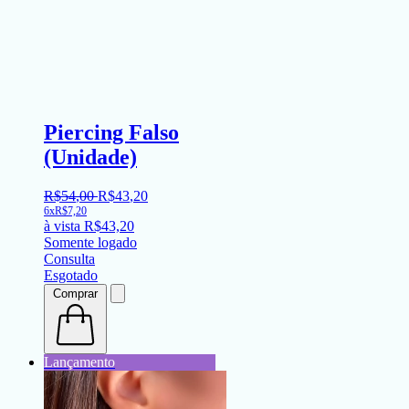
Piercing Falso
(Unidade)
R$
54
,
00
R$
43
,
20
6x
R$
7,20
à vista
R$
43,20
Somente logado
Consulta
Esgotado
Comprar