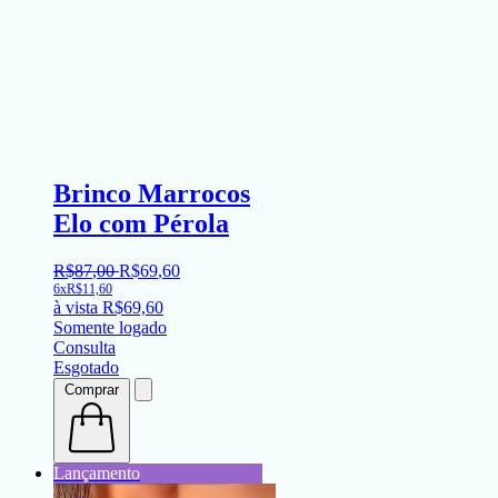
Brinco Marrocos
Elo com Pérola
R$
87
,
00
R$
69
,
60
6x
R$
11,60
à vista
R$
69,60
Somente logado
Consulta
Esgotado
Comprar