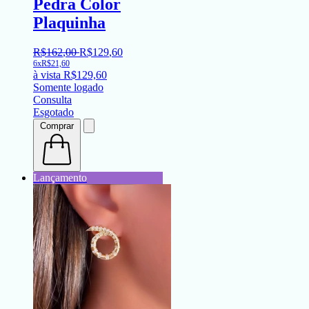
Pedra Color
Plaquinha
R$
162
,
00
R$
129
,
60
6x
R$
21,60
à vista
R$
129,60
Somente logado
Consulta
Esgotado
Comprar