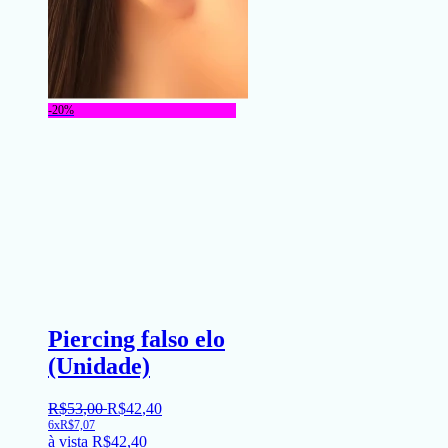
-20%
Piercing falso elo
(Unidade)
R$
53
,
00
R$
42
,
40
6x
R$
7,07
à vista
R$
42,40