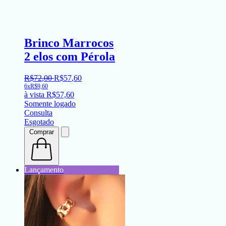
Brinco Marrocos
2 elos com Pérola
R$
72
,
00
R$
57
,
60
6x
R$
9,60
à vista
R$
57,60
Somente logado
Consulta
Esgotado
Comprar