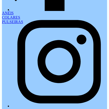
ANÉIS
COLARES
PULSEIRAS