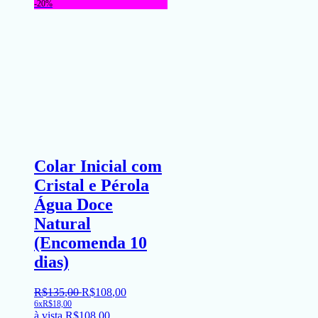
-20%
Colar Inicial com
Cristal e Pérola
Água Doce
Natural
(Encomenda 10
dias)
R$
135
,
00
R$
108
,
00
6x
R$
18,00
à vista
R$
108,00