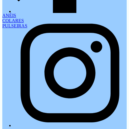
ANÉIS
COLARES
PULSEIRAS